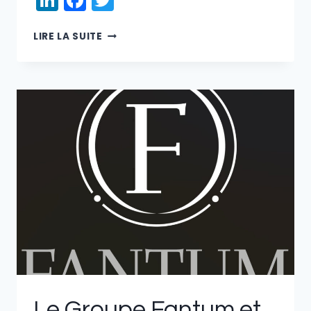
FANTUM
LIRE LA SUITE
GROUP
AND
DRS
PAYMENTS
JOIN
FORCES
Le Groupe Fantum et