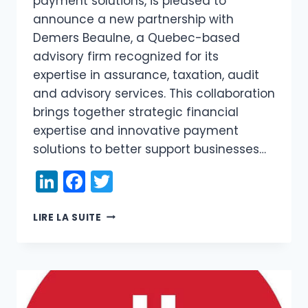
payment solutions, is pleased to
announce a new partnership with
Demers Beaulne, a Quebec-based
advisory firm recognized for its
expertise in assurance, taxation, audit
and advisory services. This collaboration
brings together strategic financial
expertise and innovative payment
solutions to better support businesses…
LinkedIn
Facebook
Twitter
DRS
LIRE LA SUITE
PAYMENTS
AND
DEMERS
BEAULNE
JOIN
FORCES