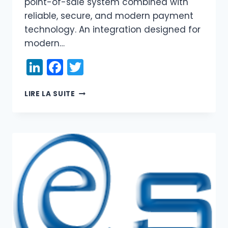
point-of-sale system combined with
reliable, secure, and modern payment
technology. An integration designed for
modern…
LinkedIn
Facebook
Twitter
BEST
LIRE LA SUITE
POS
AND
DRS
PAYMENTS
UNITE
THEIR
TECHNOLOGIES