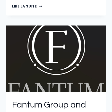
DRS
LIRE LA SUITE
PAYMENTS
ET
DEMERS
BEAULNE
UNISSENT
LEUR
EXPERTISE
AU
SERVICE
DES
ENTREPRISES
Fantum Group and