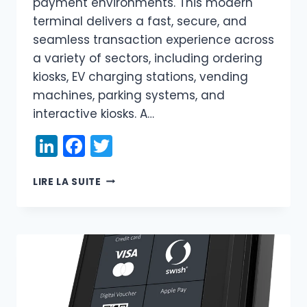
payment environments. This modern
terminal delivers a fast, secure, and
seamless transaction experience across
a variety of sectors, including ordering
kiosks, EV charging stations, vending
machines, parking systems, and
interactive kiosks. A…
LinkedIn
Facebook
Twitter
PAX
LIRE LA SUITE
IM30:
A
NEW
STANDARD
FOR
UNATTENDED
PAYMENTS