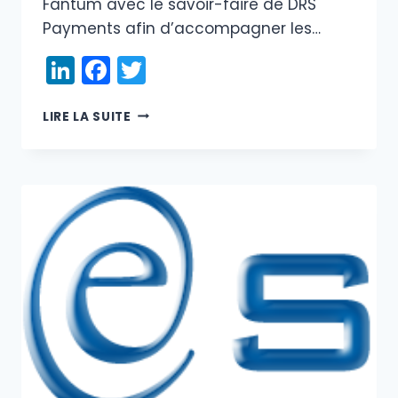
Fantum avec le savoir-faire de DRS
Payments afin d’accompagner les…
LinkedIn
Facebook
Twitter
LE
LIRE LA SUITE
GROUPE
FANTUM
ET
DRS
PAYMENTS
UNISSENT
LEURS
EXPERTISES