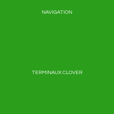
NAVIGATION
Solutions de paiement
À propos de nous
Blogue
Nouvelles
Contact
Politique de confidentialité
TERMINAUX CLOVER
Clover Flex
Clover Flex Pocket
Clover Go
Clover Mini
Clover Station Duo