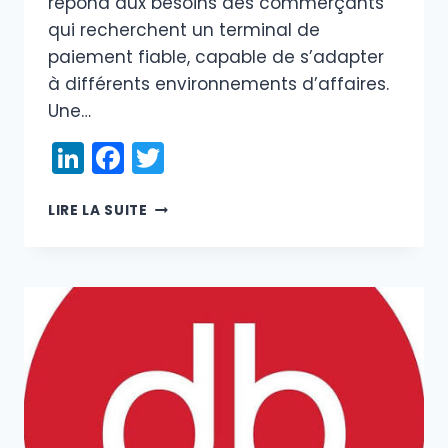
répond aux besoins des commerçants
qui recherchent un terminal de
paiement fiable, capable de s’adapter
à différents environnements d’affaires.
Une…
LinkedIn
Facebook
Twitter
NEWLAND
LIRE LA SUITE
N910
ET
DRS
PAYMENTS
:
UNE
NOUVELLE
RÉFÉRENCE
POUR
LES
PAIEMENTS