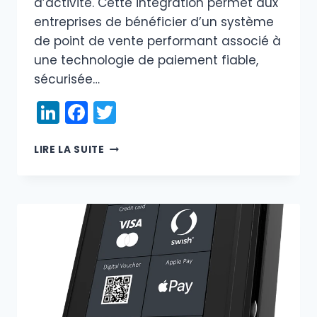
d’activité. Cette intégration permet aux
entreprises de bénéficier d’un système
de point de vente performant associé à
une technologie de paiement fiable,
sécurisée…
LinkedIn
Facebook
Twitter
BEST
LIRE LA SUITE
POS
ET
DRS
PAYMENTS
UNISSENT
LEURS
TECHNOLOGIES