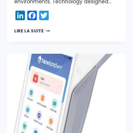
environments. Technology designed…
LinkedIn
Facebook
Twitter
NEWLAND
LIRE LA SUITE
N910
AND
DRS
PAYMENTS:
A
NEW
STANDARD
FOR
BUSINESS
PAYMENTS