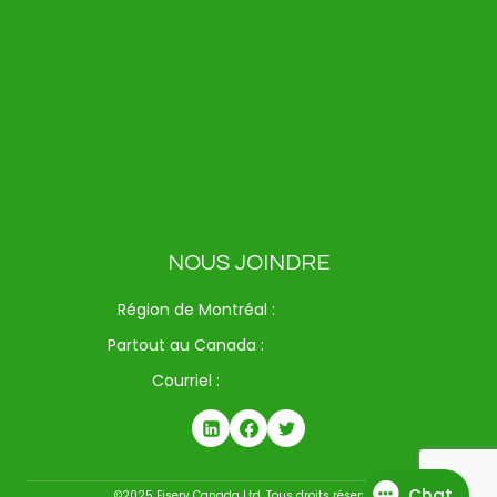
Clover Flex
Clover Flex Pocket
Clover Go
Clover Mini
Clover Station Duo
Clover Station Solo
Kiosque Clover
NOUS JOINDRE
Région de Montréal :
514-312-6714
Partout au Canada :
1-833-371-9720
Courriel :
info@drspay.ca
©2025 Fiserv Canada Ltd. Tous droits réservés.