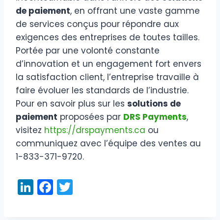
de paiement
, en offrant une vaste gamme
de services conçus pour répondre aux
exigences des entreprises de toutes tailles.
Portée par une volonté constante
d’innovation et un engagement fort envers
la satisfaction client, l’entreprise travaille à
faire évoluer les standards de l’industrie.
Pour en savoir plus sur les
solutions de
paiement
proposées par
DRS Payments
,
visitez
https://drspayments.ca
ou
communiquez avec l’équipe des ventes au
1-833-371-9720.
Li
F
T
n
a
w
k
c
itt