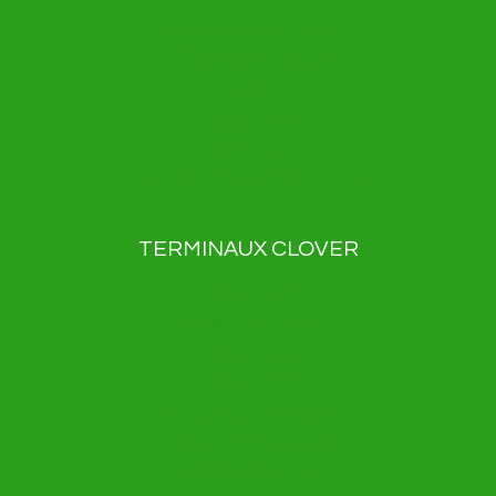
Solutions de paiement
À propos de nous
Blogue
Nouvelles
Contact
Politique de confidentialité
TERMINAUX CLOVER
Clover Flex
Clover Flex Pocket
Clover Go
Clover Mini
Clover Station Duo
Clover Station Solo
Kiosque Clover