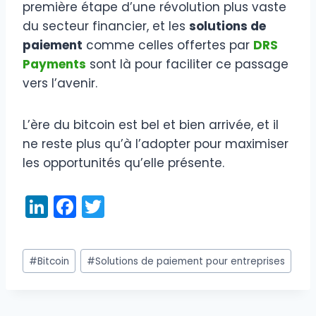
première étape d’une révolution plus vaste
du secteur financier, et les
solutions de
paiement
comme celles offertes par
DRS
Payments
sont là pour faciliter ce passage
vers l’avenir.
L’ère du bitcoin est bel et bien arrivée, et il
ne reste plus qu’à l’adopter pour maximiser
les opportunités qu’elle présente.
Li
F
T
n
a
w
k
c
itt
Étiquettes
#
Bitcoin
#
Solutions de paiement pour entreprises
e
e
er
de
dI
b
la
publication :