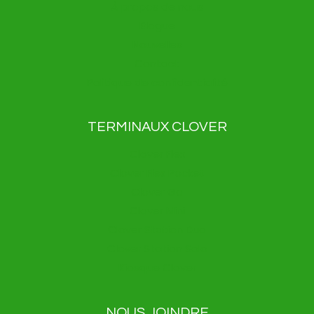
À propos de nous
Blogue
Nouvelles
Contact
Politique de confidentialité
TERMINAUX CLOVER
Clover Flex
Clover Flex Pocket
Clover Go
Clover Mini
Clover Station Duo
Clover Station Solo
Kiosque Clover
NOUS JOINDRE