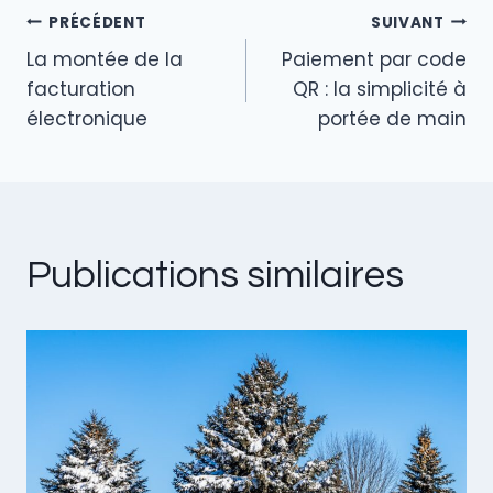
n
o
PRÉCÉDENT
SUIVANT
o
Navigation
La montée de la
Paiement par code
k
de
facturation
QR : la simplicité à
électronique
portée de main
l’article
Publications similaires