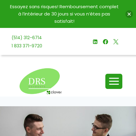
Essayez sans risques! Remboursement complet
à l’intérieur de 30 jours si vous n’êtes pas
satisfait!
Aller
(514) 312-6714
au
1 833 371-9720
contenu