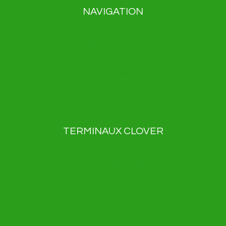
NAVIGATION
Solutions de paiement
À propos de nous
Blogue
Nouvelles
Contact
Politique de confidentialité
TERMINAUX CLOVER
Clover Flex
Clover Flex Pocket
Clover Go
Clover Mini
Clover Station Duo
Clover Station Solo