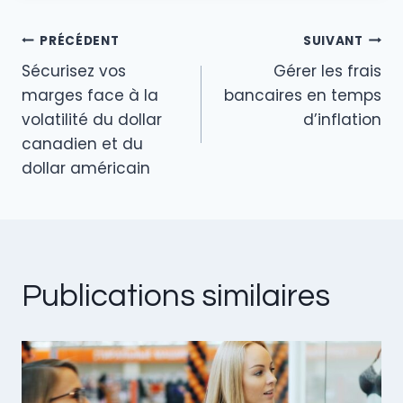
publication :
n
o
PRÉCÉDENT
SUIVANT
o
Navigation
Sécurisez vos
Gérer les frais
k
de
marges face à la
bancaires en temps
volatilité du dollar
d’inflation
l’article
canadien et du
dollar américain
Publications similaires