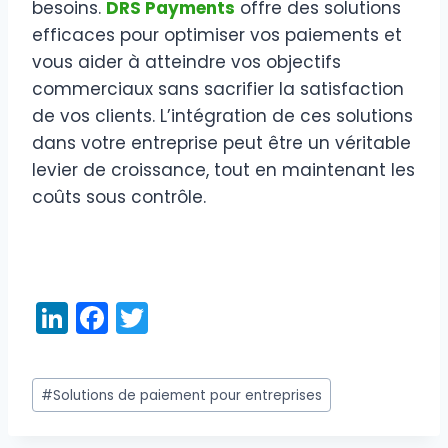
besoins.
DRS Payments
offre des solutions
efficaces pour optimiser vos paiements et
vous aider à atteindre vos objectifs
commerciaux sans sacrifier la satisfaction
de vos clients. L’intégration de ces solutions
dans votre entreprise peut être un véritable
levier de croissance, tout en maintenant les
coûts sous contrôle.
Li
F
T
n
a
w
k
c
itt
Étiquettes
#
Solutions de paiement pour entreprises
e
e
er
de
dI
b
la