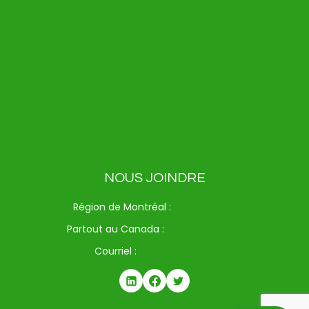
Clover Flex
Clover Flex Pocket
Clover Go
Clover Mini
Clover Station Duo
Clover Station Solo
Kiosque Clover
NOUS JOINDRE
Région de Montréal :
514-312-6714
Partout au Canada :
1-833-371-9720
Courriel :
info@drspay.ca