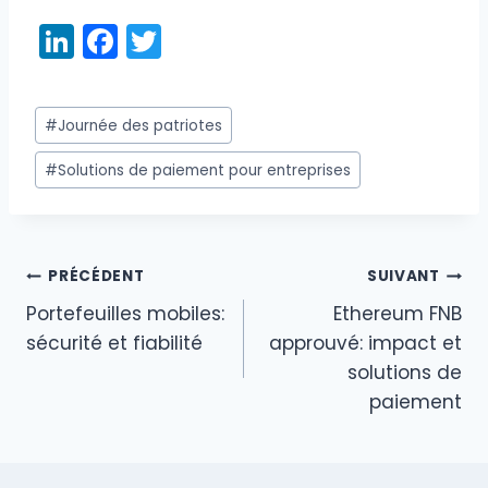
Li
F
T
n
a
w
k
c
itt
Étiquettes
#
Journée des patriotes
e
e
er
de
dI
b
#
Solutions de paiement pour entreprises
la
publication :
n
o
o
k
PRÉCÉDENT
SUIVANT
Navigation
Portefeuilles mobiles:
Ethereum FNB
de
sécurité et fiabilité
approuvé: impact et
solutions de
l’article
paiement