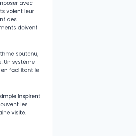
composer avec
s voient leur
ent des
nements doivent
rythme soutenu,
e. Un système
n facilitant le
simple inspirent
ouvent les
ine visite.