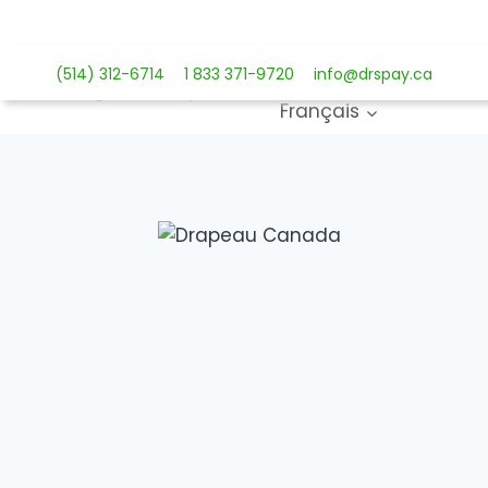
Aller
au
Solutions de paiemen
contenu
(514) 312-6714
1 833 371-9720
info@drspay.ca
Français