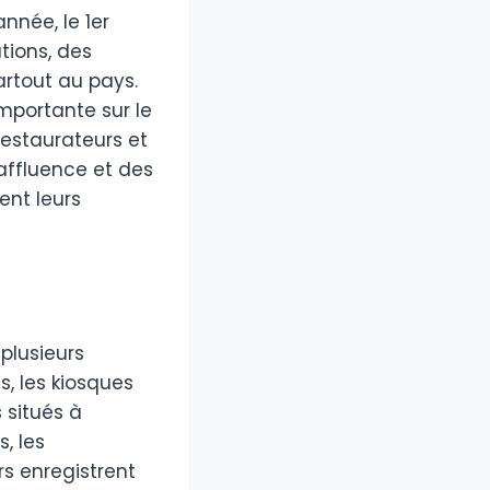
nnée, le 1er
tions, des
artout au pays.
mportante sur le
restaurateurs et
affluence et des
ent leurs
plusieurs
s, les kiosques
 situés à
, les
irs enregistrent