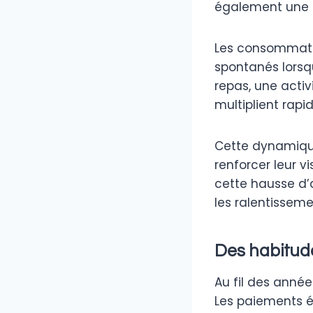
également une a
Les consommateu
spontanés lorsqu
repas, une activ
multiplient rap
Cette dynamique
renforcer leur v
cette hausse d’
les ralentisseme
Des habitud
Au fil des ann
Les paiements 