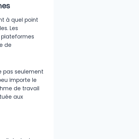
nes
 à quel point
es. Les
s plateformes
e de
ste pas seulement
 peu importe le
thme de travail
ituée aux