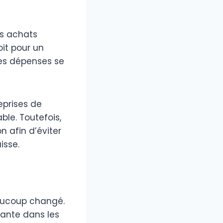
es achats
oit pour un
 les dépenses se
eprises de
ble. Toutefois,
 afin d’éviter
isse.
aucoup changé.
ante dans les