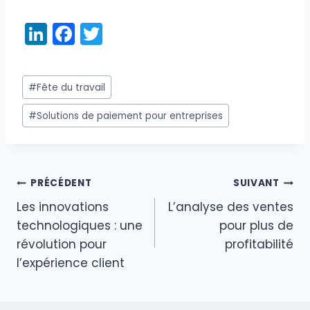
Li
F
T
n
a
w
k
c
itt
Étiquettes
#
Fête du travail
e
e
er
de
dI
b
#
Solutions de paiement pour entreprises
la
publication :
n
o
o
k
PRÉCÉDENT
SUIVANT
Navigation
Les innovations
L’analyse des ventes
de
technologiques : une
pour plus de
révolution pour
profitabilité
l’article
l’expérience client