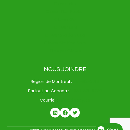
Clover Flex
Clover Flex Pocket
Clover Go
Clover Mini
Clover Station Duo
Clover Station Solo
Kiosque Clover
NOUS JOINDRE
Région de Montréal :
514-312-6714
Partout au Canada :
1-833-371-9720
Courriel :
info@drspay.ca