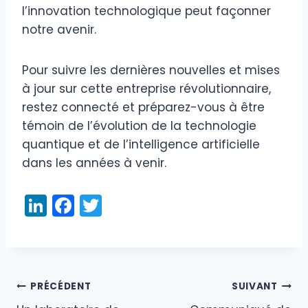
l’innovation technologique peut façonner
notre avenir.
Pour suivre les dernières nouvelles et mises
à jour sur cette entreprise révolutionnaire,
restez connecté et préparez-vous à être
témoin de l’évolution de la technologie
quantique et de l’intelligence artificielle
dans les années à venir.
Li
F
T
n
a
w
k
c
itt
e
e
er
dI
b
PRÉCÉDENT
SUIVANT
Navigation