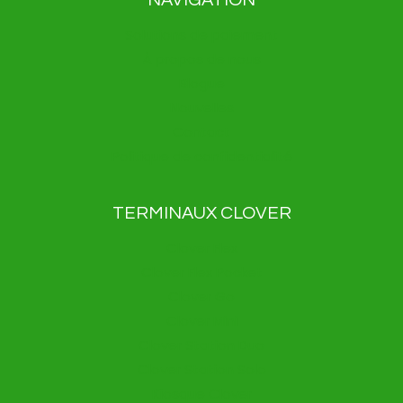
NAVIGATION
Solutions de paiement
À propos de nous
Blogue
Nouvelles
Contact
Politique de confidentialité
TERMINAUX CLOVER
Clover Flex
Clover Flex Pocket
Clover Go
Clover Mini
Clover Station Duo
Clover Station Solo
Kiosque Clover