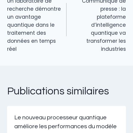
n
o
Un laboratoire de
Communiqué de
de
recherche démontre
presse : la
o
un avantage
plateforme
k
l’article
quantique dans le
d’intelligence
traitement des
quantique va
données en temps
transformer les
réel
industries
Publications similaires
Le nouveau processeur quantique
améliore les performances du modèle