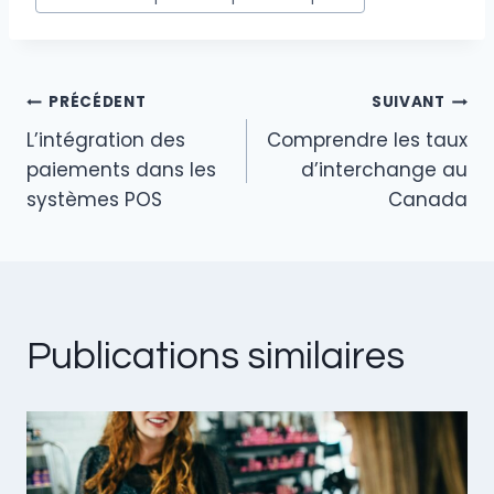
dI
b
n
o
o
k
PRÉCÉDENT
SUIVANT
L’intégration des
Comprendre les taux
paiements dans les
d’interchange au
systèmes POS
Canada
Publications similaires