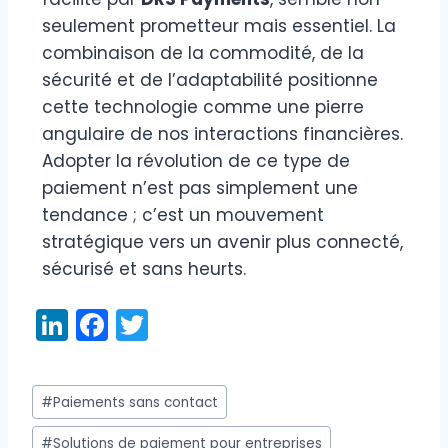
seulement prometteur mais essentiel. La
combinaison de la commodité, de la
sécurité et de l’adaptabilité positionne
cette technologie comme une pierre
angulaire de nos interactions financières.
Adopter la révolution de ce type de
paiement n’est pas simplement une
tendance ; c’est un mouvement
stratégique vers un avenir plus connecté,
sécurisé et sans heurts.
Li
F
T
n
a
w
k
c
itt
#
Paiements sans contact
e
e
er
#
Solutions de paiement pour entreprises