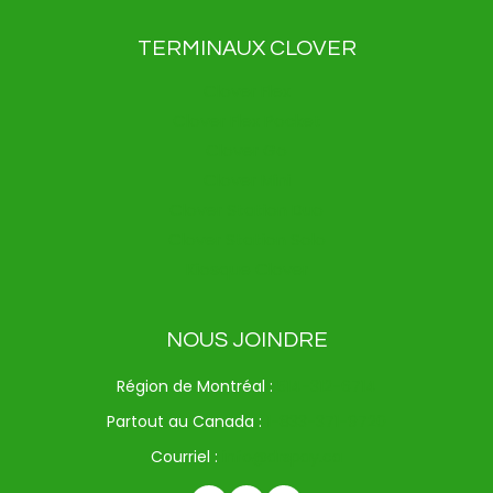
TERMINAUX CLOVER
Clover Flex
Clover Flex Pocket
Clover Go
Clover Mini
Clover Station Duo
Clover Station Solo
Kiosque Clover
NOUS JOINDRE
Région de Montréal :
514-312-6714
Partout au Canada :
1-833-371-9720
Courriel :
info@drspay.ca