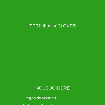
Contact
Politique de confidentialité
TERMINAUX CLOVER
Clover Flex
Clover Flex Pocket
Clover Go
Clover Mini
Clover Station Duo
Clover Station Solo
Kiosque Clover
NOUS JOINDRE
Région de Montréal :
514-312-6714