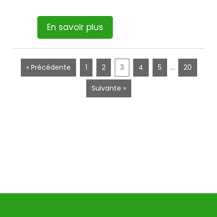
En savoir plus
…
« Précédente
1
2
3
4
5
20
Suivante »