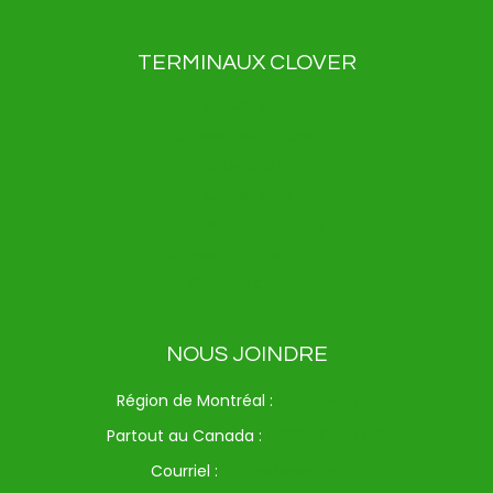
TERMINAUX CLOVER
Clover Flex
Clover Flex Pocket
Clover Go
Clover Mini
Clover Station Duo
Clover Station Solo
Kiosque Clover
NOUS JOINDRE
Région de Montréal :
514-312-6714
Partout au Canada :
1-833-371-9720
Courriel :
info@drspay.ca