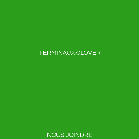
Blogue
Nouvelles
Contact
Politique de confidentialité
TERMINAUX CLOVER
Clover Flex
Clover Flex Pocket
Clover Go
Clover Mini
Clover Station Duo
Clover Station Solo
Kiosque Clover
NOUS JOINDRE