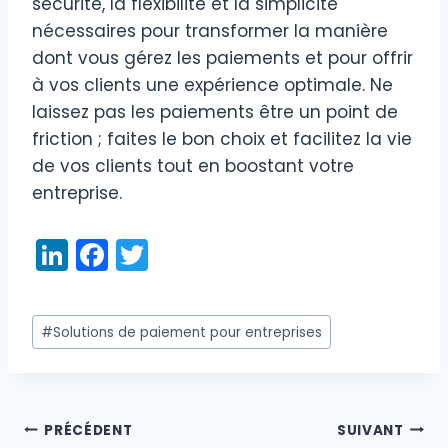
sécurité, la flexibilité et la simplicité
nécessaires pour transformer la manière
dont vous gérez les paiements et pour offrir
à vos clients une expérience optimale. Ne
laissez pas les paiements être un point de
friction ; faites le bon choix et facilitez la vie
de vos clients tout en boostant votre
entreprise.
Li
F
T
n
a
w
k
c
itt
Étiquettes
#
Solutions de paiement pour entreprises
e
e
er
de
dI
b
la
publication :
n
o
PRÉCÉDENT
SUIVANT
o
Navigation