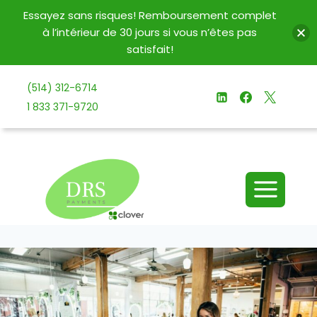
Essayez sans risques! Remboursement complet
à l’intérieur de 30 jours si vous n’êtes pas
satisfait!
Aller
(514) 312-6714
au
1 833 371-9720
contenu