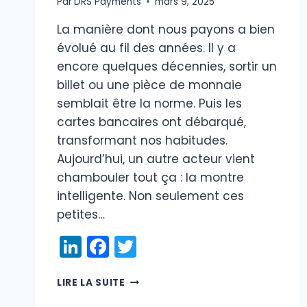
Par
DRS Payments
mars 9, 2025
La manière dont nous payons a bien
évolué au fil des années. Il y a
encore quelques décennies, sortir un
billet ou une pièce de monnaie
semblait être la norme. Puis les
cartes bancaires ont débarqué,
transformant nos habitudes.
Aujourd’hui, un autre acteur vient
chambouler tout ça : la montre
intelligente. Non seulement ces
petites…
LinkedIn
Facebook
Twitter
PAYER
LIRE LA SUITE
EN