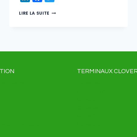
LES
LIRE LA SUITE
MONTRES
INTELLIGENTES:
LA
RÉVOLUTION
DU
PAIEMENT
TION
TERMINAUX CLOVE
s de paiement
Clover Flex
 de nous
Clover Flex Pocket
Clover Go
Clover Mini
Clover Station Duo
de confidentialité
Clover Station Solo
Kiosque Clover