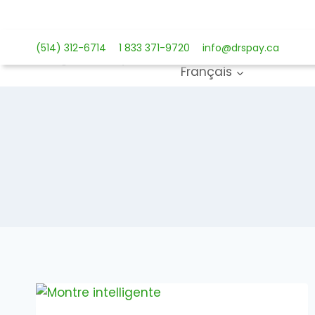
Aller
au
Solutions de paiemen
contenu
(514) 312-6714
1 833 371-9720
info@drspay.ca
Français