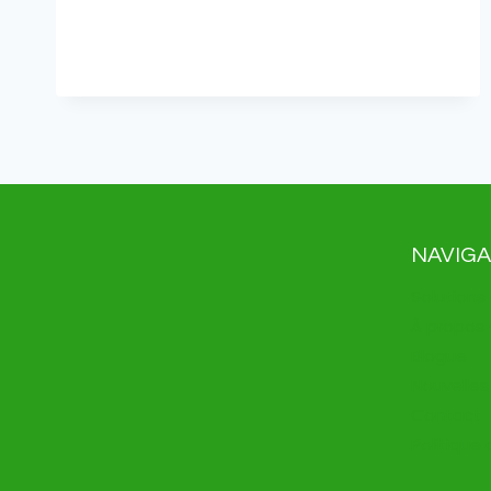
UN
CLIN
D’ŒIL
AVEC
VOTRE
MONTRE
INTELLIGENTE
NAVIGA
Solution
À propos
Blogue
Nouvelles
Contact
Politique 