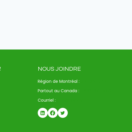
R
NOUS JOINDRE
Région de Montréal :
514-312-6714
Partout au Canada :
1-833-371-9720
Courriel :
info@drspay.ca