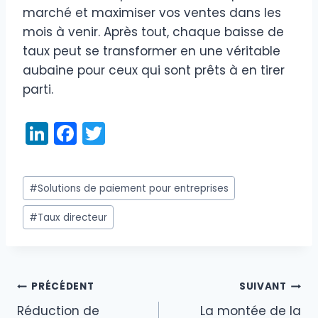
marché et maximiser vos ventes dans les
mois à venir. Après tout, chaque baisse de
taux peut se transformer en une véritable
aubaine pour ceux qui sont prêts à en tirer
parti.
Li
F
T
n
a
w
k
c
itt
Étiquettes
#
Solutions de paiement pour entreprises
e
e
er
de
dI
b
#
Taux directeur
la
publication :
n
o
o
k
PRÉCÉDENT
SUIVANT
Navigation
Réduction de
La montée de la