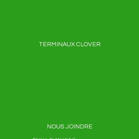
Nouvelles
Contact
Politique de confidentialité
TERMINAUX CLOVER
Clover Flex
Clover Flex Pocket
Clover Go
Clover Mini
Clover Station Duo
Clover Station Solo
Kiosque Clover
NOUS JOINDRE