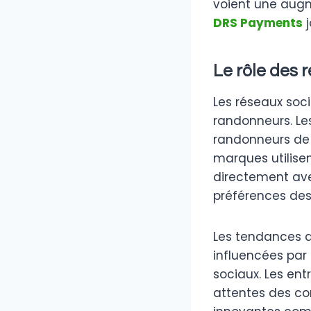
voient une aug
DRS Payments
j
Le rôle des 
Les réseaux soc
randonneurs. L
randonneurs de p
marques utilisen
directement avec
préférences des
Les tendances d
influencées par 
sociaux. Les en
attentes des c