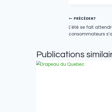
dI
b
la
publication :
n
o
o
PRÉCÉDENT
Navigation
k
L’été se fait attend
de
consommateurs s’
l’article
Publications similai