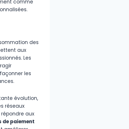
iement comme
sonnalisées.
onsommation des
ettent aux
ssionnés. Les
ragir
 façonner les
ances.
ante évolution,
les réseaux
r répondre aux
s de paiement