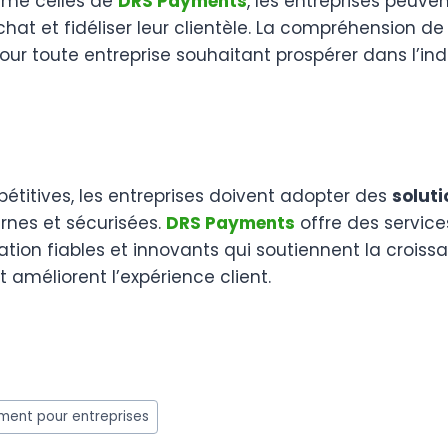
me celles de
DRS Payments
, les entreprises peuve
chat et fidéliser leur clientèle. La compréhension 
pour toute entreprise souhaitant prospérer dans l’ind
étitives, les entreprises doivent adopter des
soluti
nes et sécurisées.
DRS Payments
offre des servic
ion fiables et innovants qui soutiennent la croiss
améliorent l’expérience client.
w
t
ement pour entreprises
r