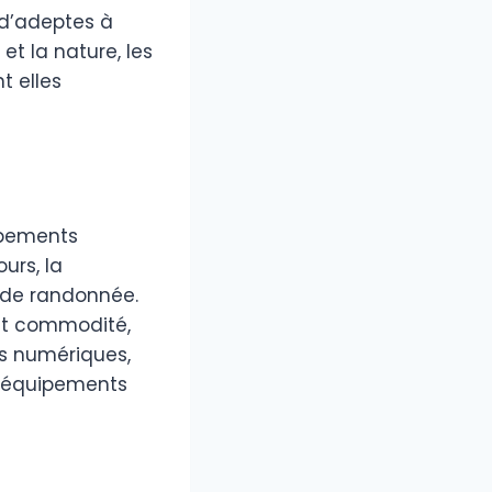
s d’adeptes à
et la nature, les
t elles
ipements
urs, la
e de randonnée.
et commodité,
s numériques,
es équipements