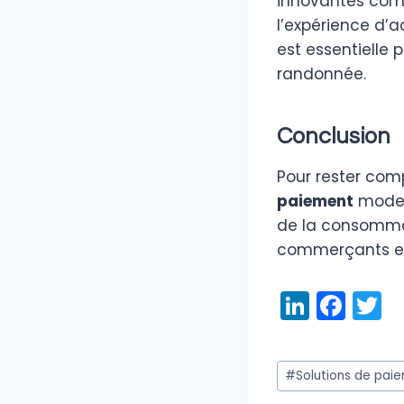
innovantes com
l’expérience d’a
est essentielle 
randonnée.
Conclusion
Pour rester comp
paiement
moder
de la consommat
commerçants et 
Li
F
T
n
a
k
c
it
Étiquettes
#
Solutions de pai
e
e
e
de