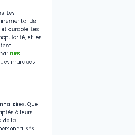
s. Les
onnemental de
et durable. Les
pularité, et les
ctent
 par
DRS
 ces marques
nnalisées. Que
aptés à leurs
 de la
personnalisés