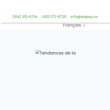
Aller
au
Solutions de paiemen
contenu
(514) 312-6714
1 833 371-9720
info@drspay.ca
Français