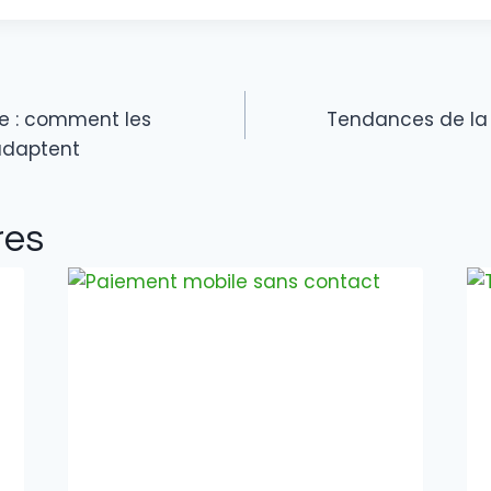
re : comment les
Tendances de l
adaptent
res