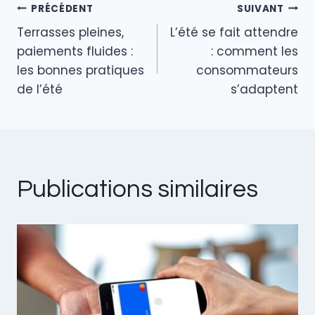
PRÉCÉDENT
SUIVANT
o
Navigation
Terrasses pleines,
L’été se fait attendre
k
de
paiements fluides :
: comment les
les bonnes pratiques
consommateurs
l’article
de l’été
s’adaptent
Publications similaires