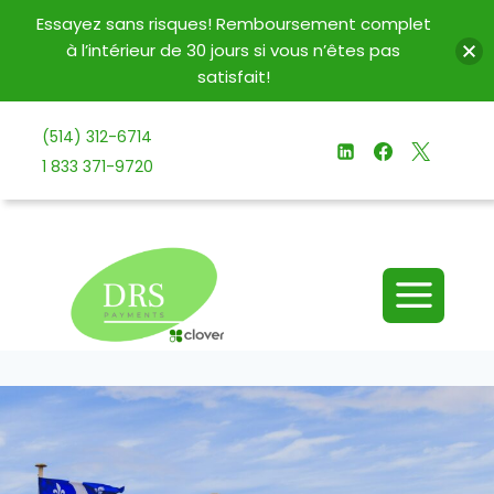
Essayez sans risques! Remboursement complet
à l’intérieur de 30 jours si vous n’êtes pas
satisfait!
Aller
(514) 312-6714
au
1 833 371-9720
contenu