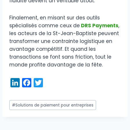
fluidité devient un véritable atout.
Finalement, en misant sur des outils
spécialisés comme ceux de
DRS Payments
,
les acteurs de la St-Jean-Baptiste peuvent
transformer une contrainte logistique en
avantage compétitif. Et quand les
transactions se font sans friction, tout le
monde profite davantage de la fête.
Li
F
T
n
a
w
k
c
itt
Étiquettes
#
Solutions de paiement pour entreprises
e
e
er
de
dI
b
la
publication :
n
o