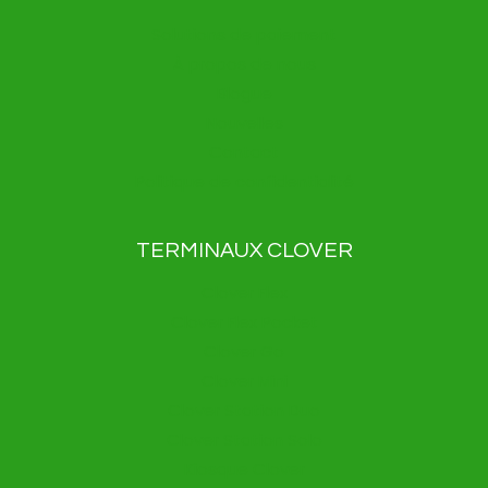
Solutions de paiement
À propos de nous
Blogue
Nouvelles
Contact
Politique de confidentialité
TERMINAUX CLOVER
Clover Flex
Clover Flex Pocket
Clover Go
Clover Mini
Clover Station Duo
Clover Station Solo
Kiosque Clover