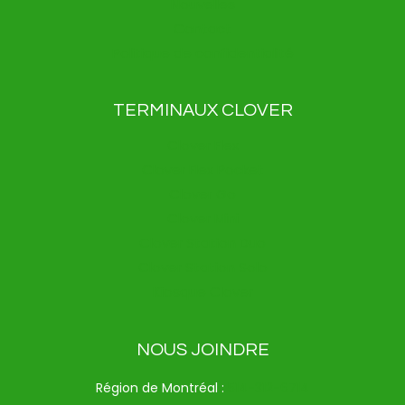
Nouvelles
Contact
Politique de confidentialité
TERMINAUX CLOVER
Clover Flex
Clover Flex Pocket
Clover Go
Clover Mini
Clover Station Duo
Clover Station Solo
Kiosque Clover
NOUS JOINDRE
Région de Montréal :
514-312-6714