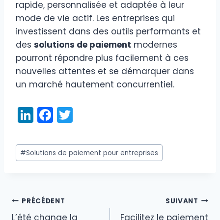
rapide, personnalisée et adaptée à leur
mode de vie actif. Les entreprises qui
investissent dans des outils performants et
des
solutions de paiement
modernes
pourront répondre plus facilement à ces
nouvelles attentes et se démarquer dans
un marché hautement concurrentiel.
Li
F
T
n
a
w
k
c
itt
Étiquettes
#
Solutions de paiement pour entreprises
e
e
er
de
dI
b
la
publication :
n
o
PRÉCÉDENT
SUIVANT
o
Navigation
L’été change la
Facilitez le paiement