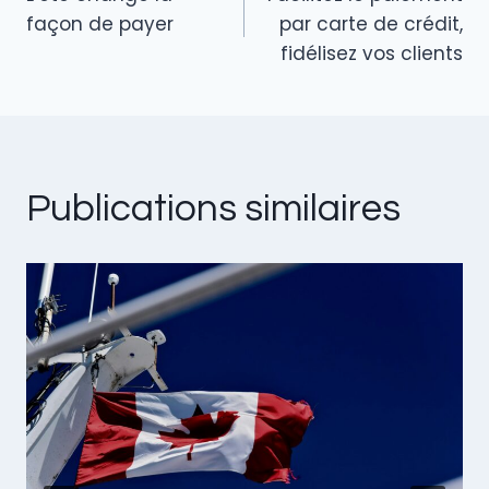
k
de
façon de payer
par carte de crédit,
fidélisez vos clients
l’article
Publications similaires