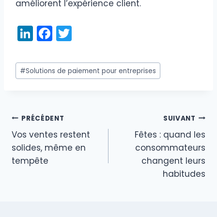
améliorent l’expérience client.
Li
F
T
n
a
w
k
c
itt
Étiquettes
#
Solutions de paiement pour entreprises
e
e
er
de
dI
b
la
publication :
n
o
PRÉCÉDENT
SUIVANT
o
Navigation
Vos ventes restent
Fêtes : quand les
k
de
solides, même en
consommateurs
tempête
changent leurs
l’article
habitudes