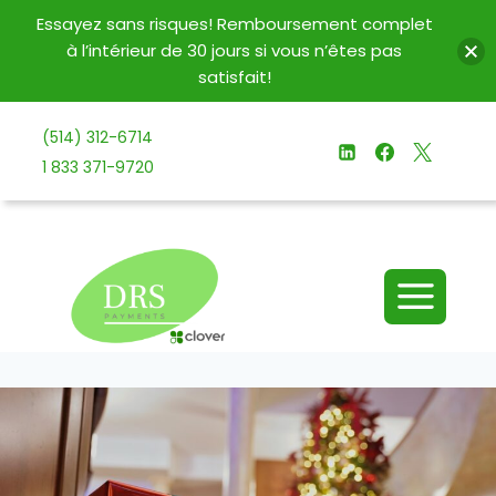
Essayez sans risques! Remboursement complet
à l’intérieur de 30 jours si vous n’êtes pas
satisfait!
Aller
(514) 312-6714
au
1 833 371-9720
contenu