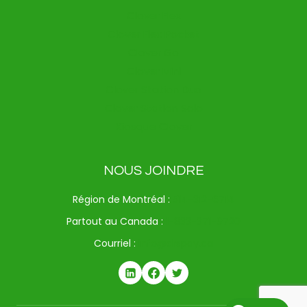
Clover Flex
Clover Flex Pocket
Clover Go
Clover Mini
Clover Station Duo
Clover Station Solo
Kiosque Clover
NOUS JOINDRE
Région de Montréal :
514-312-6714
Partout au Canada :
1-833-371-9720
Courriel :
info@drspay.ca