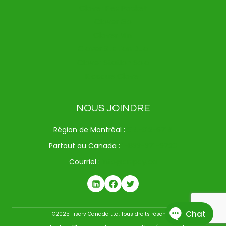
Clover Flex Pocket
Clover Go
Clover Mini
Clover Station Duo
Clover Station Solo
Kiosque Clover
NOUS JOINDRE
Région de Montréal :
514-312-6714
Partout au Canada :
1-833-371-9720
Courriel :
info@drspay.ca
©2025 Fiserv Canada Ltd. Tous droits réservés.