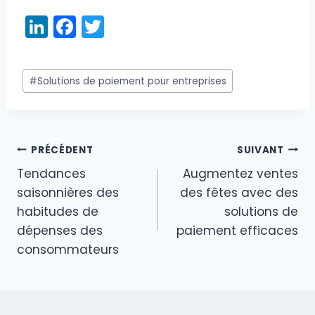
Li
F
T
n
a
w
k
c
itt
Étiquettes
#
Solutions de paiement pour entreprises
e
e
er
de
dI
b
la
publication :
n
o
PRÉCÉDENT
SUIVANT
o
Navigation
Tendances
Augmentez ventes
k
de
saisonnières des
des fêtes avec des
habitudes de
solutions de
l’article
dépenses des
paiement efficaces
consommateurs