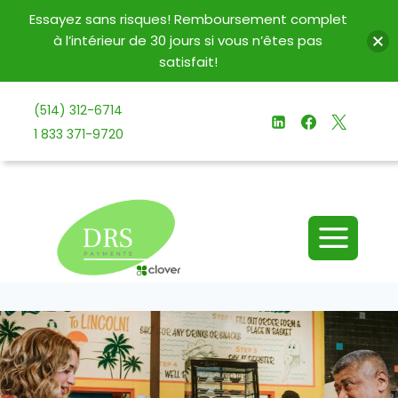
Essayez sans risques! Remboursement complet
à l’intérieur de 30 jours si vous n’êtes pas
satisfait!
Aller
(514) 312-6714
au
1 833 371-9720
contenu