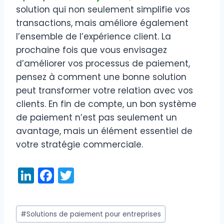
solution qui non seulement simplifie vos
transactions, mais améliore également
l’ensemble de l’expérience client. La
prochaine fois que vous envisagez
d’améliorer vos processus de paiement,
pensez à comment une bonne solution
peut transformer votre relation avec vos
clients. En fin de compte, un bon système
de paiement n’est pas seulement un
avantage, mais un élément essentiel de
votre stratégie commerciale.
Li
F
T
n
a
w
k
c
itt
Étiquettes
#
Solutions de paiement pour entreprises
e
e
er
de