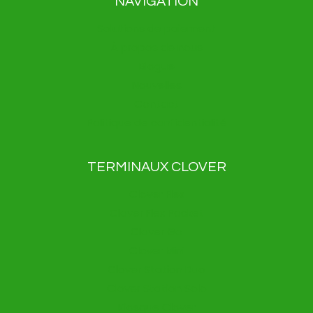
NAVIGATION
Solutions de paiement
À propos de nous
Blogue
Nouvelles
Contact
Politique de confidentialité
TERMINAUX CLOVER
Clover Flex
Clover Flex Pocket
Clover Go
Clover Mini
Clover Station Duo
Clover Station Solo
Kiosque Clover