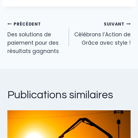
dI
b
la
publication :
n
o
PRÉCÉDENT
SUIVANT
o
Navigation
Des solutions de
Célébrons l’Action de
k
de
paiement pour des
Grâce avec style !
résultats gagnants
l’article
Publications similaires